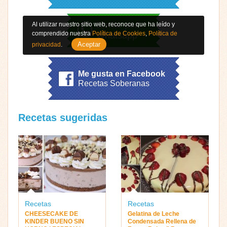
Enviar por
Al utilizar nuestro sitio web, reconoce que ha leído y
comprendido nuestra
Política de Cookies
,
Política de
Whatsapp
Aceptar
privacidad
.
Me gusta en Facebook
Recetas Soberanas
Recetas sugeridas
Recetas
Recetas
CHEESECAKE DE
Gelatina de Leche
KINDER BUENO SIN
Condensada Rellena de