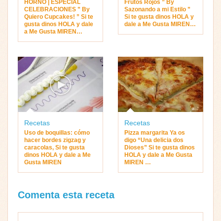
HORNO | ESPECIAL
Frutos Rojos ” By
CELEBRACIONES ” By
Sazonando a mi Estilo ”
Quiero Cupcakes! ” Si te
Si te gusta dinos HOLA y
gusta dinos HOLA y dale
dale a Me Gusta MIREN…
a Me Gusta MIREN…
Recetas
Recetas
Uso de boquillas: cómo
Pizza margarita Ya os
hacer bordes zigzag y
digo “Una delicia dos
caracolas, Si te gusta
Dioses” Si te gusta dinos
dinos HOLA y dale a Me
HOLA y dale a Me Gusta
Gusta MIREN
MIREN …
Comenta esta receta