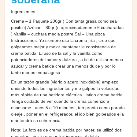
Ingredientes:
Crema – 1 Paquete 200gr ( Con tanta grasa como sea
posible) Azúcar – 80gr (o aproximadamente 6 cucharadas
) Vanilla – cuchara media postre Sal – Una pizca
Instrucciones: Yo siempre uso la crema fría , creo que
golpeamos mejor y mejor mantener la consistencia de
crema batida. El uso de la sal y la vainilla como
potenciadores del sabor y dulzura , a fin de utilizar menos
azúcar y crema batida crear una menos dulce y por lo
tanto menos empalagosa .
En un tazón grande (vidrio o acero inoxidable) empiezo
uniendo todos los ingredientes y me golpeó la velocidad
más rápida de una batidora eléctrica . latido crema batida
Tenga cuidado de ver cuando la crema comenzó a
espesarse , unos 5 a 10 minutos , tan pronto como parada
oleaje , poner en el refrigerador, el ido bien golpeados ella
mantendrá su coherencia.
Nota: La foto es de crema batida por hacer, se utilizó dos
paquetes , por lo que es los ingresos al doble.