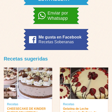
Enviar por
Whatsapp
Me gusta en Facebook
Recetas Soberanas
Recetas sugeridas
Recetas
Recetas
CHEESECAKE DE KINDER
Gelatina de Leche