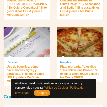
BUENO SIN HORNO |
Condensada Rellena de
ESPECIAL CELEBRACIONES
Frutos Rojos ” By Sazonando
” By Quiero Cupcakes! ” Si te
a mi Estilo ” Si te gusta dinos
gusta dinos HOLA y dale a
HOLA y dale a Me Gusta
Me Gusta MIREN…
MIREN…
Recetas
Recetas
Uso de boquillas: cómo
Pizza margarita Ya os digo
hacer bordes zigzag y
“Una delicia dos Dioses” Si
caracolas, Si te gusta dinos
te gusta dinos HOLA y dale a
HOLA y dale a Me Gusta
Me Gusta MIREN …
MIREN
Al utilizar nuestro sitio web, reconoce que ha leído y
comprendido nuestra
Política de Cookies
,
Política de
Aceptar
privacidad
.
Comenta esta receta