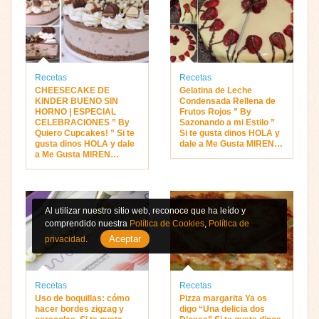
Recetas
Recetas
CHEESECAKE DE
Gelatina de Leche
KINDER BUENO SIN
Condensada Rellena de
HORNO | ESPECIAL
Frutos Rojos ” By
CELEBRACIONES ” By
Sazonando a mi Estilo ”
Quiero Cupcakes! ” Si te
Si te gusta dinos HOLA y
gusta dinos HOLA y dale
dale a Me Gusta MIREN…
a Me Gusta MIREN…
Al utilizar nuestro sitio web, reconoce que ha leído y
comprendido nuestra
Política de Cookies
,
Política de
Aceptar
privacidad
.
Recetas
Recetas
Uso de boquillas: cómo
Pizza margarita Ya os
hacer bordes zigzag y
digo “Una delicia dos