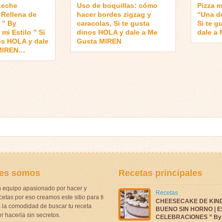
Leche
Uso de boquillas: cómo
Pizza m
Rellena de
hacer bordes zigzag y
“Una d
 ” By
caracolas, Si te gusta
Si te 
mi Estilo ” Si
dinos HOLA y dale a Me
dale a
os HOLA y dale
Gusta MIREN
 MIREN…
es somos
Recetas principales
 equipo apasionado por hacer y
Recetas
etas por eso creamos este sitio para ti
CHEESECAKE DE KIN
la comodidad de buscar tu receta
BUENO SIN HORNO | 
r hacerla sin secretos.
CELEBRACIONES ” By 