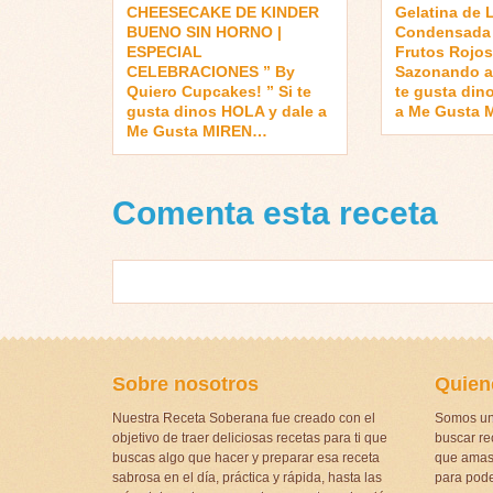
CHEESECAKE DE KINDER
Gelatina de 
BUENO SIN HORNO |
Condensada 
ESPECIAL
Frutos Rojos
CELEBRACIONES ” By
Sazonando a 
Quiero Cupcakes! ” Si te
te gusta din
gusta dinos HOLA y dale a
a Me Gusta
Me Gusta MIREN…
Comenta esta receta
Sobre nosotros
Quien
Nuestra Receta Soberana fue creado con el
Somos un
objetivo de traer deliciosas recetas para ti que
buscar rec
buscas algo que hacer y preparar esa receta
que amas 
sabrosa en el día, práctica y rápida, hasta las
para pode