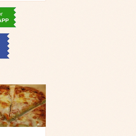
or
APP