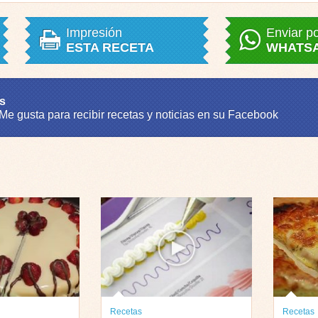
Impresión
Enviar p
ESTA RECETA
WHATS
s
 Me gusta para recibir recetas y noticias en su Facebook
Recetas
Recetas