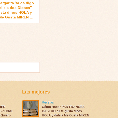
argarita Ya os digo
elicia dos Dioses”
gusta dinos HOLA y
 Me Gusta MIREN …
Las mejores
Recetas
DER
Cómo Hacer PAN FRANCÉS
ESPECIAL
CASERO, Si te gusta dinos
Quiero
HOLA y dale a Me Gusta MIREN