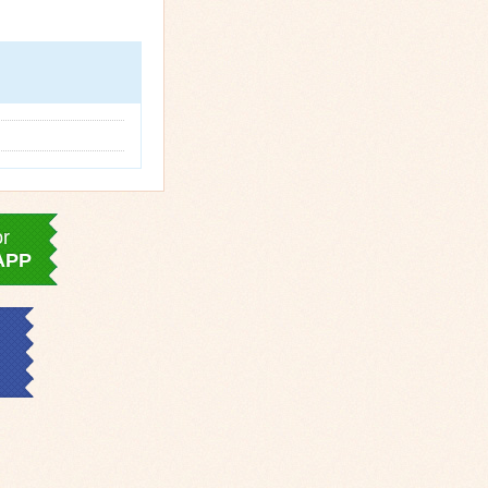
or
APP