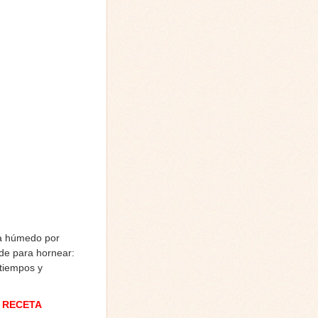
da húmedo por
lde para hornear:
 tiempos y
 RECETA