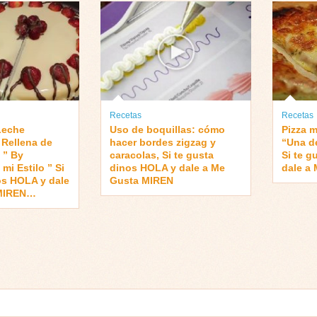
Recetas
Recetas
Leche
Uso de boquillas: cómo
Pizza m
Rellena de
hacer bordes zigzag y
“Una d
 ” By
caracolas, Si te gusta
Si te 
mi Estilo ” Si
dinos HOLA y dale a Me
dale a
os HOLA y dale
Gusta MIREN
 MIREN…