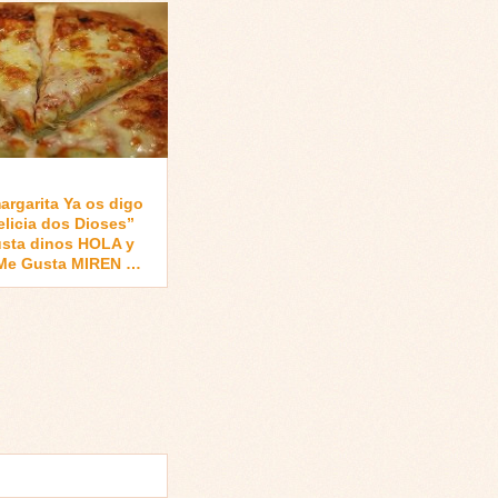
argarita Ya os digo
elicia dos Dioses”
gusta dinos HOLA y
 Me Gusta MIREN …