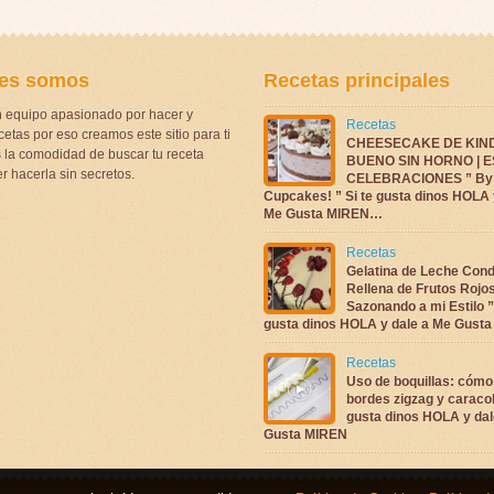
es somos
Recetas principales
 equipo apasionado por hacer y
Recetas
etas por eso creamos este sitio para ti
CHEESECAKE DE KIN
la comodidad de buscar tu receta
BUENO SIN HORNO | 
r hacerla sin secretos.
CELEBRACIONES ” By 
Cupcakes! ” Si te gusta dinos HOLA 
Me Gusta MIREN…
Recetas
Gelatina de Leche Con
Rellena de Frutos Rojo
Sazonando a mi Estilo ”
gusta dinos HOLA y dale a Me Gus
Recetas
Uso de boquillas: cómo
bordes zigzag y caracol
gusta dinos HOLA y dal
Gusta MIREN