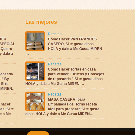
Las mejores
Recetas
DER
Cómo Hacer PAN FRANCÉS
ESPECIAL
CASERO, Si te gusta dinos
Quiero
HOLA y dale a Me Gusta MIREN
y dale a
…
Recetas
Cómo Hacer Tortas en casa
densada
para Vender ” Trucos y Consejos
s ” By
de repostería ” Si te gusta dinos
 Si te
HOLA y dale a Me Gusta MIREN …
ta MIREN…
Recetas
MASA CASERA: para
 hacer
Empanadas de Horno receta
as, Si te
fácil para preparar, Si te gusta
e a Me
dinos HOLA y dale a Me Gusta MIREN…