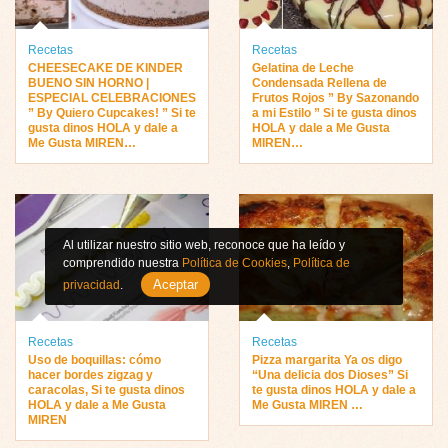
Recetas
Recetas
CHEESECAKE DE KINDER
Gelatina de Leche
BUENO SIN HORNO |
Condensada Rellena de
ESPECIAL CELEBRACIONES
Frutos Rojos ” By Sazonando
” By Quiero Cupcakes! ” Si te
a mi Estilo ” Si te gusta dinos
gusta dinos HOLA y dale a
HOLA y dale a Me Gusta
Me Gusta MIREN…
MIREN…
Al utilizar nuestro sitio web, reconoce que ha leído y
comprendido nuestra
Política de Cookies
,
Política de
Aceptar
privacidad
.
Recetas
Recetas
Uso de boquillas: cómo
Pizza margarita Ya os digo
hacer bordes zigzag y
“Una delicia dos Dioses” Si
caracolas, Si te gusta dinos
te gusta dinos HOLA y dale a
HOLA y dale a Me Gusta
Me Gusta MIREN …
MIREN