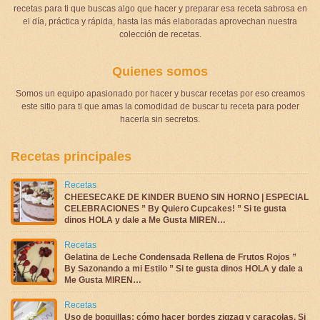
recetas para ti que buscas algo que hacer y preparar esa receta sabrosa en
el día, práctica y rápida, hasta las más elaboradas aprovechan nuestra
colección de recetas.
Quienes somos
Somos un equipo apasionado por hacer y buscar recetas por eso creamos
este sitio para ti que amas la comodidad de buscar tu receta para poder
hacerla sin secretos.
Recetas principales
Recetas
CHEESECAKE DE KINDER BUENO SIN HORNO | ESPECIAL
CELEBRACIONES ” By Quiero Cupcakes! ” Si te gusta
dinos HOLA y dale a Me Gusta MIREN…
Recetas
Gelatina de Leche Condensada Rellena de Frutos Rojos ”
By Sazonando a mi Estilo ” Si te gusta dinos HOLA y dale a
Me Gusta MIREN…
Recetas
Uso de boquillas: cómo hacer bordes zigzag y caracolas, Si