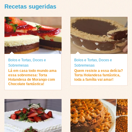
Recetas sugeridas
Bolos e Tortas
,
Doces e
Bolos e Tortas
,
Doces e
Sobremesas
Sobremesas
Lá em casa todo mundo ama
Quem resiste a essa delícia?
essa sobremesa: Torta
Torta Holandesa fantástica,
Holandesa de Morango com
toda a família vai amar!
Chocolate fantástica!