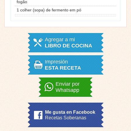
fogão
1 colher (sopa) de fermento em pó
Agregar a mi
LIBRO DE COCINA
Impresión
ESTA RECETA
Enviar por
Whatsapp
Me gusta en Facebook
Recetas Soberanas