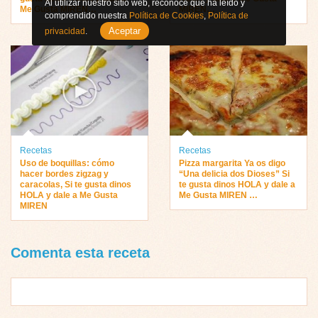
Al utilizar nuestro sitio web, reconoce que ha leído y
Me Gusta MIREN…
MIREN…
comprendido nuestra
Política de Cookies
,
Política de
Aceptar
privacidad
.
Recetas
Recetas
Uso de boquillas: cómo
Pizza margarita Ya os digo
hacer bordes zigzag y
“Una delicia dos Dioses” Si
caracolas, Si te gusta dinos
te gusta dinos HOLA y dale a
HOLA y dale a Me Gusta
Me Gusta MIREN …
MIREN
Comenta esta receta