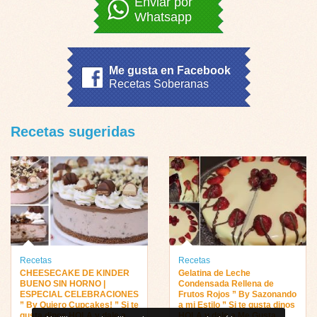
Enviar por
Whatsapp
Me gusta en Facebook
Recetas Soberanas
Recetas sugeridas
Recetas
Recetas
CHEESECAKE DE KINDER
Gelatina de Leche
BUENO SIN HORNO |
Condensada Rellena de
ESPECIAL CELEBRACIONES
Frutos Rojos ” By Sazonando
” By Quiero Cupcakes! ” Si te
a mi Estilo ” Si te gusta dinos
gusta dinos HOLA y dale a
HOLA y dale a Me Gusta