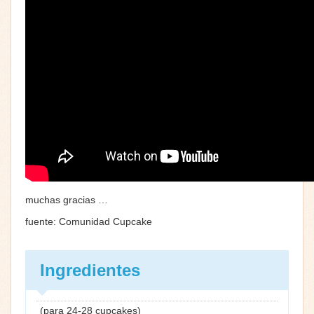
muchas gracias …
fuente: Comunidad Cupcake
Ingredientes
(para 24-28 cupcakes)