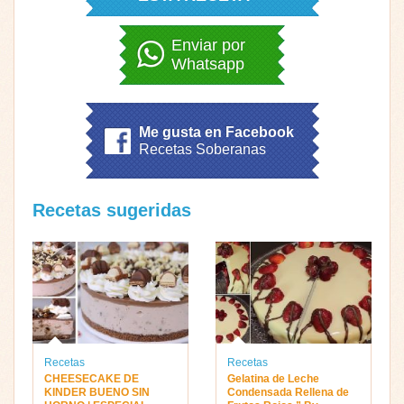
Enviar por
Whatsapp
Me gusta en Facebook
Recetas Soberanas
Recetas sugeridas
Recetas
Recetas
CHEESECAKE DE
Gelatina de Leche
KINDER BUENO SIN
Condensada Rellena de