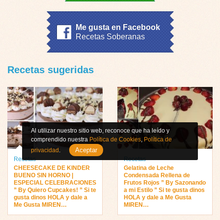
Me gusta en Facebook
Recetas Soberanas
Recetas sugeridas
Al utilizar nuestro sitio web, reconoce que ha leído y
comprendido nuestra
Política de Cookies
,
Política de
Aceptar
privacidad
.
Recetas
Recetas
CHEESECAKE DE KINDER
Gelatina de Leche
BUENO SIN HORNO |
Condensada Rellena de
ESPECIAL CELEBRACIONES
Frutos Rojos ” By Sazonando
” By Quiero Cupcakes! ” Si te
a mi Estilo ” Si te gusta dinos
gusta dinos HOLA y dale a
HOLA y dale a Me Gusta
Me Gusta MIREN…
MIREN…