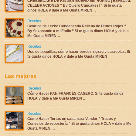
CHEESECAKE DE KINDER BUENO SIN HORNO | ESPECIAL
CELEBRACIONES ” By Quiero Cupcakes! ” Si te gusta
dinos HOLA y dale a Me Gusta MIREN…
Recetas
Gelatina de Leche Condensada Rellena de Frutos Rojos ”
By Sazonando a mi Estilo ” Si te gusta dinos HOLA y dale a
Me Gusta MIREN…
Recetas
Uso de boquillas: cómo hacer bordes zigzag y caracolas, Si
te gusta dinos HOLA y dale a Me Gusta MIREN
Las mejores
Recetas
Cómo Hacer PAN FRANCÉS CASERO, Si te gusta dinos
HOLA y dale a Me Gusta MIREN …
Recetas
Cómo Hacer Tortas en casa para Vender ” Trucos y
Consejos de repostería ” Si te gusta dinos HOLA y dale a Me
Gusta MIREN …