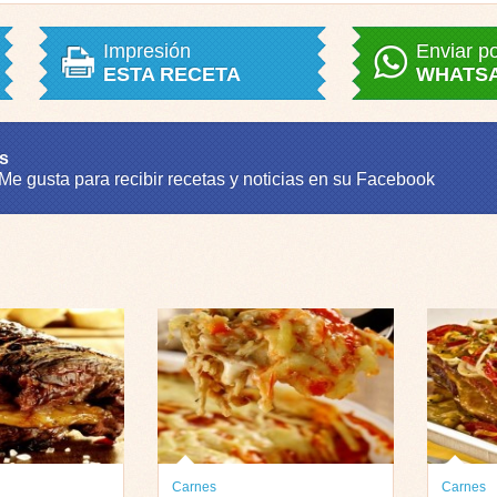
Impresión
Enviar p
ESTA RECETA
WHATS
s
 Me gusta para recibir recetas y noticias en su Facebook
Carnes
Carnes