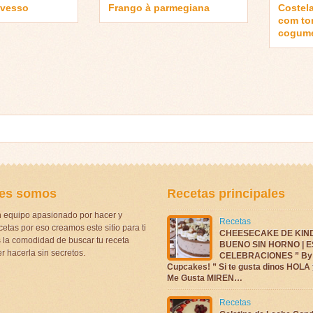
avesso
Frango à parmegiana
Costel
com to
cogum
es somos
Recetas principales
 equipo apasionado por hacer y
Recetas
etas por eso creamos este sitio para ti
CHEESECAKE DE KIN
la comodidad de buscar tu receta
BUENO SIN HORNO | 
r hacerla sin secretos.
CELEBRACIONES ” By 
Cupcakes! ” Si te gusta dinos HOLA 
Me Gusta MIREN…
Recetas