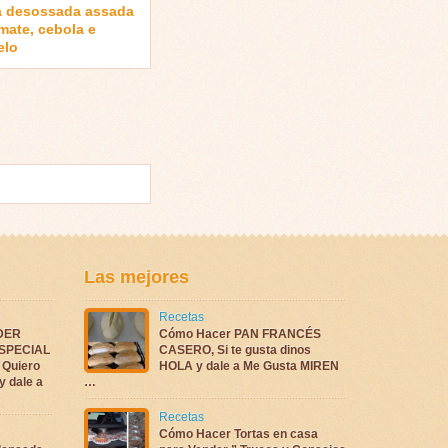
a desossada assada
mate, cebola e
elo
Las mejores
Recetas
DER
Cómo Hacer PAN FRANCÉS
ESPECIAL
CASERO, Si te gusta dinos
Quiero
HOLA y dale a Me Gusta MIREN
y dale a
…
Recetas
Cómo Hacer Tortas en casa