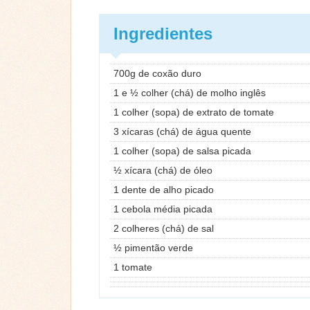
Ingredientes
700g de coxão duro
1 e ½ colher (chá) de molho inglês
1 colher (sopa) de extrato de tomate
3 xícaras (chá) de água quente
1 colher (sopa) de salsa picada
½ xícara (chá) de óleo
1 dente de alho picado
1 cebola média picada
2 colheres (chá) de sal
½ pimentão verde
1 tomate