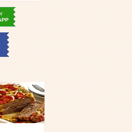
or
APP