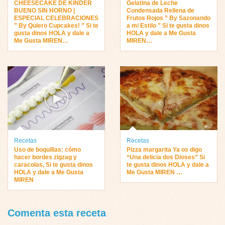
CHEESECAKE DE KINDER
Gelatina de Leche
BUENO SIN HORNO |
Condensada Rellena de
ESPECIAL CELEBRACIONES
Frutos Rojos ” By Sazonando
” By Quiero Cupcakes! ” Si te
a mi Estilo ” Si te gusta dinos
gusta dinos HOLA y dale a
HOLA y dale a Me Gusta
Me Gusta MIREN…
MIREN…
Recetas
Recetas
Uso de boquillas: cómo
Pizza margarita Ya os digo
hacer bordes zigzag y
“Una delicia dos Dioses” Si
caracolas, Si te gusta dinos
te gusta dinos HOLA y dale a
HOLA y dale a Me Gusta
Me Gusta MIREN …
MIREN
Comenta esta receta