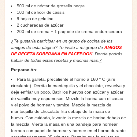
500 ml de néctar de grosella negra
100 ml de licor de cassis
9 hojas de gelatina
2 cucharadas de azúcar
200 ml de crema + 1 paquete de crema endurecedora
¿Te gustaría participar en un grupo de cocina de los
amigos de esta página? Te invito a mi grupo de
AMIGOS
DE RECETA SOBERANA EN FACEBOOK
. Donde podrás
hablar de todas estas recetas y muchas más.
?
Preparación:
Para la galleta, precaliente el horno a 160 ° C (aire
circulante). Derrita la mantequilla y el chocolate, revuelva y
deje enfriar un poco. Batir los huevos con azúcar y azúcar
de vainilla muy espumosos. Mezcle la harina con el cacao
y el polvo de hornear y tamice. Mezcle la mezcla de
mantequilla de chocolate fría debajo de la masa de
huevo. Con cuidado, levante la mezcla de harina debajo de
la mezcla. Vierta la masa en una bandeja para hornear
forrada con papel de hornear y hornee en el horno durante
aproximadamente 25 minutos. Permita que la galleta se