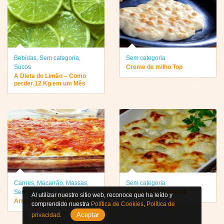
Bebidas
,
Sem categoria
,
Sem categoria
Sucos
Creme de milho Top
A Dieta do Limão – Como
perder 12 Kg em um Mês
Carnes
,
Macarrão
,
Massas
,
Sem categoria
Sem categoria
Couve-Flor Gratinada
Al utilizar nuestro sitio web, reconoce que ha leído y
Arroz de forno à Parmegiana
comprendido nuestra
Política de Cookies
,
Política de
Aceptar
privacidad
.