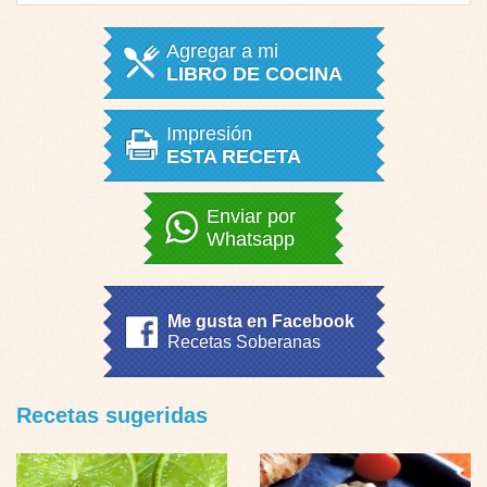
Agregar a mi
LIBRO DE COCINA
Impresión
ESTA RECETA
Enviar por
Whatsapp
Me gusta en Facebook
Recetas Soberanas
Recetas sugeridas