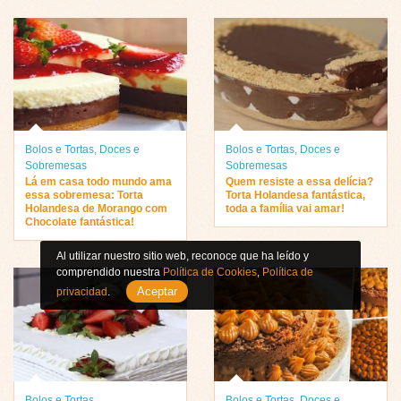
Bolos e Tortas
,
Doces e
Bolos e Tortas
,
Doces e
Sobremesas
Sobremesas
Lá em casa todo mundo ama
Quem resiste a essa delícia?
essa sobremesa: Torta
Torta Holandesa fantástica,
Holandesa de Morango com
toda a família vai amar!
Chocolate fantástica!
Al utilizar nuestro sitio web, reconoce que ha leído y
comprendido nuestra
Política de Cookies
,
Política de
Aceptar
privacidad
.
Bolos e Tortas
Bolos e Tortas
,
Doces e