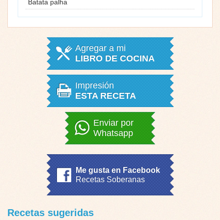
Batata palha
Agregar a mi
LIBRO DE COCINA
Impresión
ESTA RECETA
Enviar por
Whatsapp
Me gusta en Facebook
Recetas Soberanas
Recetas sugeridas