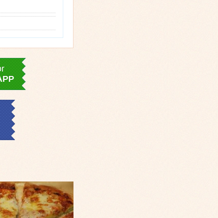
or
APP