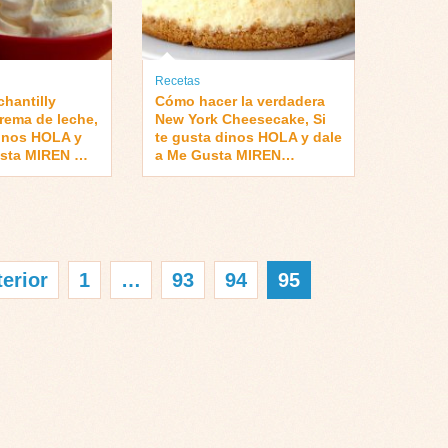
Recetas
hantilly
Cómo hacer la verdadera
rema de leche,
New York Cheesecake, Si
dinos HOLA y
te gusta dinos HOLA y dale
usta MIREN …
a Me Gusta MIREN…
terior
1
…
93
94
95