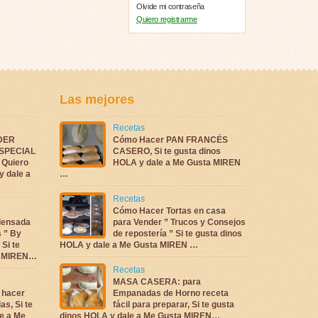
Olvide mi contraseña
Quiero registrarme
Las mejores
Recetas
DER
Cómo Hacer PAN FRANCÉS
ESPECIAL
CASERO, Si te gusta dinos
Quiero
HOLA y dale a Me Gusta MIREN
y dale a
…
Recetas
Cómo Hacer Tortas en casa
densada
para Vender ” Trucos y Consejos
s ” By
de repostería ” Si te gusta dinos
 Si te
HOLA y dale a Me Gusta MIREN …
ta MIREN…
Recetas
MASA CASERA: para
 hacer
Empanadas de Horno receta
as, Si te
fácil para preparar, Si te gusta
e a Me
dinos HOLA y dale a Me Gusta MIREN…