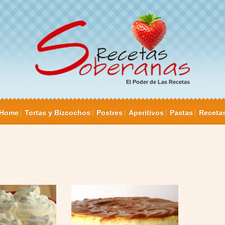
El Poder de Las Recetas
Home
Tortas y Bizcochos
Postres
Aperitivos
Pastas
Receta