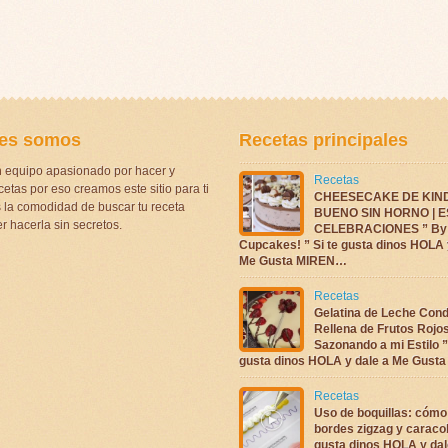
es somos
Recetas principales
 equipo apasionado por hacer y
Recetas
etas por eso creamos este sitio para ti
CHEESECAKE DE KIN
la comodidad de buscar tu receta
BUENO SIN HORNO | 
r hacerla sin secretos.
CELEBRACIONES ” By 
Cupcakes! ” Si te gusta dinos HOLA 
Me Gusta MIREN…
Recetas
Gelatina de Leche Con
Rellena de Frutos Rojo
Sazonando a mi Estilo ”
gusta dinos HOLA y dale a Me Gus
Recetas
Uso de boquillas: cómo
bordes zigzag y caracol
gusta dinos HOLA y dal