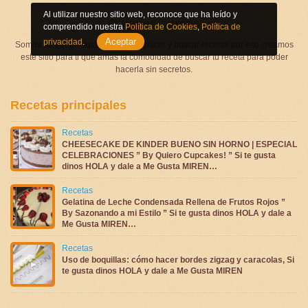
Al utilizar nuestro sitio web, reconoce que ha leído y
Quienes somos
comprendido nuestra
Política de Cookies
,
Política de
Aceptar
privacidad
.
Somos un equipo apasionado por hacer y buscar recetas por eso creamos
este sitio para ti que amas la comodidad de buscar tu receta para poder
hacerla sin secretos.
Recetas principales
Recetas
CHEESECAKE DE KINDER BUENO SIN HORNO | ESPECIAL
CELEBRACIONES ” By Quiero Cupcakes! ” Si te gusta
dinos HOLA y dale a Me Gusta MIREN…
Recetas
Gelatina de Leche Condensada Rellena de Frutos Rojos ”
By Sazonando a mi Estilo ” Si te gusta dinos HOLA y dale a
Me Gusta MIREN…
Recetas
Uso de boquillas: cómo hacer bordes zigzag y caracolas, Si
te gusta dinos HOLA y dale a Me Gusta MIREN