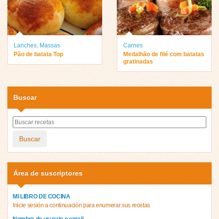
Lanches
,
Massas
Carnes
Pão de batata Top
Medalhão de filé com batatas
gratinadas
Buscar
Buscar
Área de suscriptores
MI LIBRO DE COCINA
Inicie sesión a continuación para enumerar sus recetas
Nombre de usuario o email