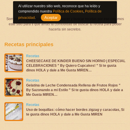
Al utilizar nuestro sitio web, reconoce que ha leído y
Quienes somos
comprendido nuestra
Política de Cookies
,
Política de
Aceptar
privacidad
.
Somos un equipo apasionado por hacer y buscar recetas por eso creamos
este sitio para ti que amas la comodidad de buscar tu receta para poder
hacerla sin secretos.
Recetas principales
Recetas
CHEESECAKE DE KINDER BUENO SIN HORNO | ESPECIAL
CELEBRACIONES ” By Quiero Cupcakes! ” Si te gusta
dinos HOLA y dale a Me Gusta MIREN…
Recetas
Gelatina de Leche Condensada Rellena de Frutos Rojos ”
By Sazonando a mi Estilo ” Si te gusta dinos HOLA y dale a
Me Gusta MIREN…
Recetas
Uso de boquillas: cómo hacer bordes zigzag y caracolas, Si
te gusta dinos HOLA y dale a Me Gusta MIREN