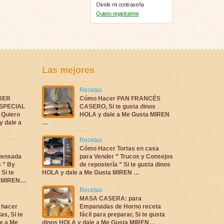
Olvide mi contraseña
Quiero registrarme
Las mejores
Recetas
DER
Cómo Hacer PAN FRANCÉS
ESPECIAL
CASERO, Si te gusta dinos
Quiero
HOLA y dale a Me Gusta MIREN
y dale a
…
Recetas
Cómo Hacer Tortas en casa
densada
para Vender ” Trucos y Consejos
s ” By
de repostería ” Si te gusta dinos
 Si te
HOLA y dale a Me Gusta MIREN …
ta MIREN…
Recetas
MASA CASERA: para
 hacer
Empanadas de Horno receta
as, Si te
fácil para preparar, Si te gusta
e a Me
dinos HOLA y dale a Me Gusta MIREN…