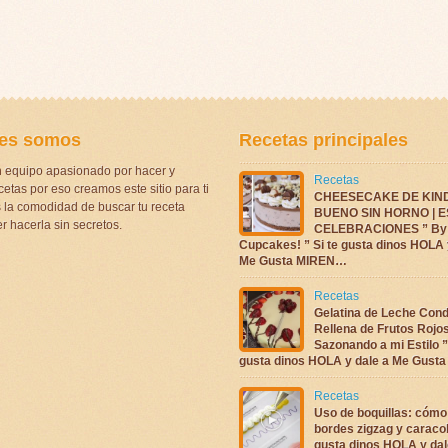
es somos
Recetas principales
 equipo apasionado por hacer y
Recetas
etas por eso creamos este sitio para ti
CHEESECAKE DE KIN
la comodidad de buscar tu receta
BUENO SIN HORNO | 
r hacerla sin secretos.
CELEBRACIONES ” By 
Cupcakes! ” Si te gusta dinos HOLA 
Me Gusta MIREN…
Recetas
Gelatina de Leche Con
Rellena de Frutos Rojo
Sazonando a mi Estilo ”
gusta dinos HOLA y dale a Me Gus
Recetas
Uso de boquillas: cómo
bordes zigzag y caracol
gusta dinos HOLA y dal