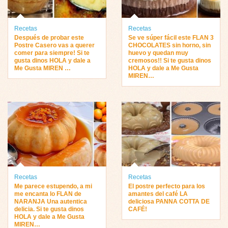
Recetas
Recetas
Después de probar este
Se ve súper fácil este FLAN 3
Postre Casero vas a querer
CHOCOLATES sin horno, sin
comer para siempre! Si te
huevo y quedan muy
gusta dinos HOLA y dale a
cremosos!! Si te gusta dinos
Me Gusta MIREN …
HOLA y dale a Me Gusta
MIREN…
Recetas
Recetas
Me parece estupendo, a mi
El postre perfecto para los
me encanta lo FLAN de
amantes del café LA
NARANJA Una autentica
deliciosa PANNA COTTA DE
delicia. Si te gusta dinos
CAFÉ!
HOLA y dale a Me Gusta
MIREN…