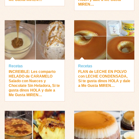
MIREN…
Recetas
Recetas
INCREIBLE: Les comparto
FLAN de LECHE EN POLVO
HELADO de CARAMELO
con LECHE CONDENSADA,
Salado con Nueces y
Si te gusta dinos HOLA y dale
Chocolate Sin Heladora, Si te
a Me Gusta MIREN…
gusta dinos HOLA y dale a
Me Gusta MIREN…