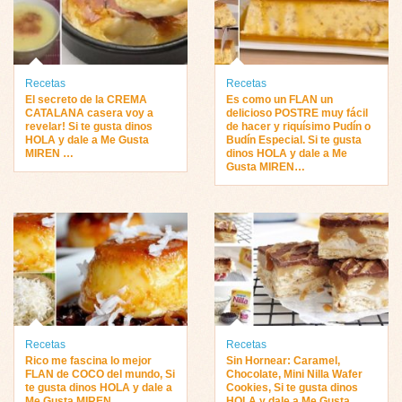
Recetas
Recetas
El secreto de la CREMA
Es como un FLAN un
CATALANA casera voy a
delicioso POSTRE muy fácil
revelar! Si te gusta dinos
de hacer y riquísimo Pudín o
HOLA y dale a Me Gusta
Budín Especial. Si te gusta
MIREN …
dinos HOLA y dale a Me
Gusta MIREN…
Recetas
Recetas
Rico me fascina lo mejor
Sin Hornear: Caramel,
FLAN de COCO del mundo, Si
Chocolate, Mini Nilla Wafer
te gusta dinos HOLA y dale a
Cookies, Si te gusta dinos
Me Gusta MIREN…
HOLA y dale a Me Gusta