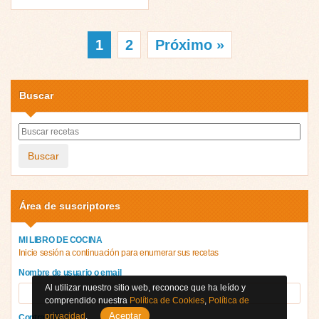
1
2
Próximo »
Buscar
Buscar
Área de suscriptores
MI LIBRO DE COCINA
Inicie sesión a continuación para enumerar sus recetas
Nombre de usuario o email
Al utilizar nuestro sitio web, reconoce que ha leído y
comprendido nuestra
Política de Cookies
,
Política de
Aceptar
privacidad
.
Contraseña