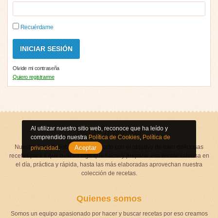
Recuérdame
Olvide mi contraseña
Quiero registrarme
Al utilizar nuestro sitio web, reconoce que ha leído y
Sobre nosotros
comprendido nuestra
Política de Cookies
,
Política de
Nuestra Receta Soberana fue creado con el objetivo de traer deliciosas
Aceptar
privacidad
.
recetas para ti que buscas algo que hacer y preparar esa receta sabrosa en
el día, práctica y rápida, hasta las más elaboradas aprovechan nuestra
colección de recetas.
Quienes somos
Somos un equipo apasionado por hacer y buscar recetas por eso creamos