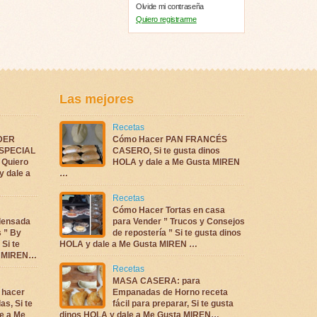
Olvide mi contraseña
Quiero registrarme
Las mejores
Recetas
DER
Cómo Hacer PAN FRANCÉS
ESPECIAL
CASERO, Si te gusta dinos
Quiero
HOLA y dale a Me Gusta MIREN
y dale a
…
Recetas
Cómo Hacer Tortas en casa
densada
para Vender ” Trucos y Consejos
s ” By
de repostería ” Si te gusta dinos
 Si te
HOLA y dale a Me Gusta MIREN …
ta MIREN…
Recetas
MASA CASERA: para
 hacer
Empanadas de Horno receta
as, Si te
fácil para preparar, Si te gusta
e a Me
dinos HOLA y dale a Me Gusta MIREN…