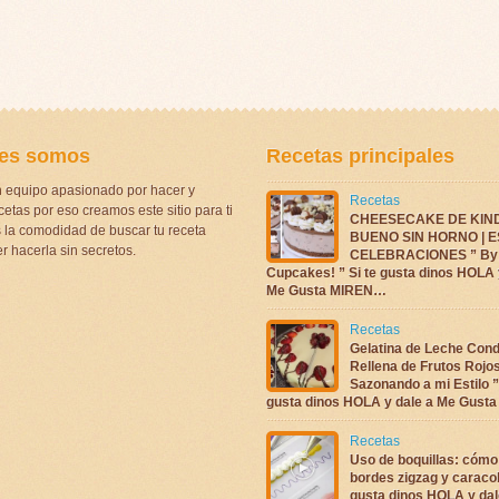
es somos
Recetas principales
 equipo apasionado por hacer y
Recetas
etas por eso creamos este sitio para ti
CHEESECAKE DE KIN
la comodidad de buscar tu receta
BUENO SIN HORNO | 
r hacerla sin secretos.
CELEBRACIONES ” By 
Cupcakes! ” Si te gusta dinos HOLA 
Me Gusta MIREN…
Recetas
Gelatina de Leche Con
Rellena de Frutos Rojo
Sazonando a mi Estilo ”
gusta dinos HOLA y dale a Me Gus
Recetas
Uso de boquillas: cómo
bordes zigzag y caracol
gusta dinos HOLA y dal