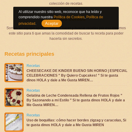
colección de recetas.
Al utilizar nuestro sitio web, reconoce que ha leído y
comprendido nuestra
Política de Cookies
,
Política de
Quienes somos
Aceptar
privacidad
.
Somos un equipo apasionado por hacer y buscar recetas por eso creamos
este sitio para ti que amas la comodidad de buscar tu receta para poder
hacerla sin secretos.
Recetas principales
Recetas
CHEESECAKE DE KINDER BUENO SIN HORNO | ESPECIAL
CELEBRACIONES ” By Quiero Cupcakes! ” Si te gusta
dinos HOLA y dale a Me Gusta MIREN…
Recetas
Gelatina de Leche Condensada Rellena de Frutos Rojos ”
By Sazonando a mi Estilo ” Si te gusta dinos HOLA y dale a
Me Gusta MIREN…
Recetas
Uso de boquillas: cómo hacer bordes zigzag y caracolas, Si
te gusta dinos HOLA y dale a Me Gusta MIREN