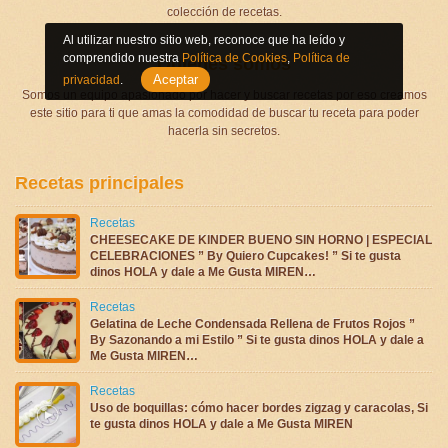
colección de recetas.
Al utilizar nuestro sitio web, reconoce que ha leído y
comprendido nuestra
Política de Cookies
,
Política de
Quienes somos
Aceptar
privacidad
.
Somos un equipo apasionado por hacer y buscar recetas por eso creamos
este sitio para ti que amas la comodidad de buscar tu receta para poder
hacerla sin secretos.
Recetas principales
Recetas
CHEESECAKE DE KINDER BUENO SIN HORNO | ESPECIAL
CELEBRACIONES ” By Quiero Cupcakes! ” Si te gusta
dinos HOLA y dale a Me Gusta MIREN…
Recetas
Gelatina de Leche Condensada Rellena de Frutos Rojos ”
By Sazonando a mi Estilo ” Si te gusta dinos HOLA y dale a
Me Gusta MIREN…
Recetas
Uso de boquillas: cómo hacer bordes zigzag y caracolas, Si
te gusta dinos HOLA y dale a Me Gusta MIREN