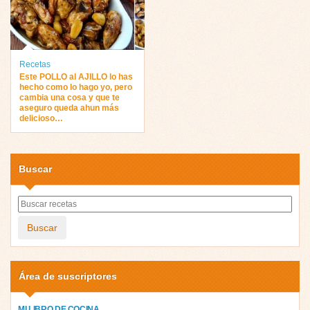
Recetas
Este POLLO al AJILLO lo has
hecho como lo hago yo, pero
cambia una cosa y que te
aseguro queda ahun más
delicioso…
Buscar
Buscar
Área de suscriptores
MI LIBRO DE COCINA