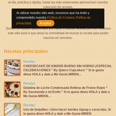
el día, práctica y rápida, hasta las más elaboradas aprovechan nuestra
colección de recetas.
Al utilizar nuestro sitio web, reconoce que ha leído y
comprendido nuestra
Política de Cookies
,
Política de
Quienes somos
Aceptar
privacidad
.
Somos un equipo apasionado por hacer y buscar recetas por eso creamos
este sitio para ti que amas la comodidad de buscar tu receta para poder
hacerla sin secretos.
Recetas principales
Recetas
CHEESECAKE DE KINDER BUENO SIN HORNO | ESPECIAL
CELEBRACIONES ” By Quiero Cupcakes! ” Si te gusta
dinos HOLA y dale a Me Gusta MIREN…
Recetas
Gelatina de Leche Condensada Rellena de Frutos Rojos ”
By Sazonando a mi Estilo ” Si te gusta dinos HOLA y dale a
Me Gusta MIREN…
Recetas
Uso de boquillas: cómo hacer bordes zigzag y caracolas, Si
te gusta dinos HOLA y dale a Me Gusta MIREN