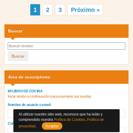
1
2
3
Próximo »
Buscar
Buscar
Área de suscriptores
MI LIBRO DE COCINA
Inicie sesión a continuación para enumerar sus recetas
Nombre de usuario o email
Al utilizar nuestro sitio web, reconoce que ha leído y
comprendido nuestra
Política de Cookies
,
Política de
Contraseña
Aceptar
privacidad
.