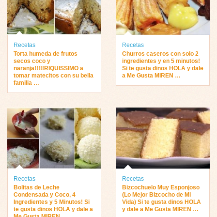
Recetas
Recetas
Torta humeda de frutos
Churros caseros con solo 2
secos coco y
ingredientes y en 5 minutos!
naranja!!!!!RIQUISSIMO a
Si te gusta dinos HOLA y dale
tomar matecitos con su bella
a Me Gusta MIREN …
familia …
Recetas
Recetas
Bolitas de Leche
Bizcochuelo Muy Esponjoso
Condensada y Coco, 4
(Lo Mejor Bizcocho de Mi
Ingredientes y 5 Minutos! Si
Vida) Si te gusta dinos HOLA
te gusta dinos HOLA y dale a
y dale a Me Gusta MIREN …
Me Gusta MIREN …