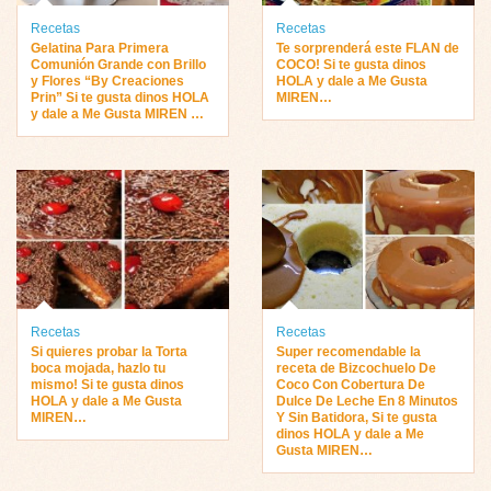
Recetas
Recetas
Gelatina Para Primera
Te sorprenderá este FLAN de
Comunión Grande con Brillo
COCO! Si te gusta dinos
y Flores “By Creaciones
HOLA y dale a Me Gusta
Prin” Si te gusta dinos HOLA
MIREN…
y dale a Me Gusta MIREN …
Recetas
Recetas
Si quieres probar la Torta
Super recomendable la
boca mojada, hazlo tu
receta de Bizcochuelo De
mismo! Si te gusta dinos
Coco Con Cobertura De
HOLA y dale a Me Gusta
Dulce De Leche En 8 Minutos
MIREN…
Y Sin Batidora, Si te gusta
dinos HOLA y dale a Me
Gusta MIREN…