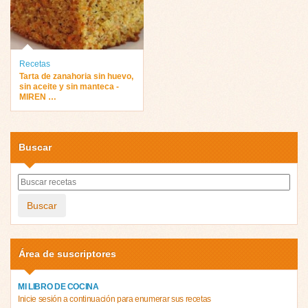
Recetas
Tarta de zanahoria sin huevo,
sin aceite y sin manteca ­
MIREN …
Buscar
Buscar
Área de suscriptores
MI LIBRO DE COCINA
Inicie sesión a continuación para enumerar sus recetas