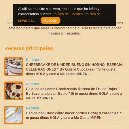
Al utilizar nuestro sitio web, reconoce que ha leído y
Quienes somos
comprendido nuestra
Política de Cookies
,
Política de
Aceptar
privacidad
.
Somos un equipo apasionado por hacer y buscar recetas por eso creamos
este sitio para ti que amas la comodidad de buscar tu receta para poder
hacerla sin secretos.
Recetas principales
Recetas
CHEESECAKE DE KINDER BUENO SIN HORNO | ESPECIAL
CELEBRACIONES ” By Quiero Cupcakes! ” Si te gusta
dinos HOLA y dale a Me Gusta MIREN…
Recetas
Gelatina de Leche Condensada Rellena de Frutos Rojos ”
By Sazonando a mi Estilo ” Si te gusta dinos HOLA y dale a
Me Gusta MIREN…
Recetas
Uso de boquillas: cómo hacer bordes zigzag y caracolas, Si
te gusta dinos HOLA y dale a Me Gusta MIREN