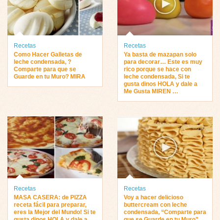
Recetas
Recetas
Como Hacer Galletas de
Ya basta de mazapan solo
leche condensada, ?
para decorar… Este es muy
Comparte para que se
rico porque se hace con
Guarde en tu Muro? MIRA
leche condensada, Si te
gusta dinos HOLA y dale a
Me Gusta MIREN …
Recetas
Recetas
MASA CASERA: de PIZZA
Voy a hacer delicioso
receta fácil para preparar,
buttercream con leche
eres la Mejor del Mundo! Si te
condensada, “Comparte para
gusta dinos HOLA y dale a
que se Guarde en tu Muro”