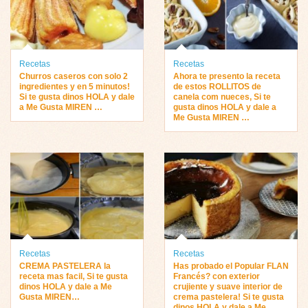
Recetas
Recetas
Churros caseros con solo 2
Ahora te presento la receta
ingredientes y en 5 minutos!
de estos ROLLITOS de
Si te gusta dinos HOLA y dale
canela com nueces, Si te
a Me Gusta MIREN …
gusta dinos HOLA y dale a
Me Gusta MIREN …
Recetas
Recetas
CREMA PASTELERA la
Has probado el Popular FLAN
receta mas facil, Si te gusta
Francés? con exterior
dinos HOLA y dale a Me
crujiente y suave interior de
Gusta MIREN…
crema pastelera! Si te gusta
dinos HOLA y dale a Me