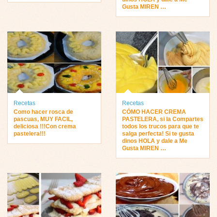
Gusta MIREN …
Recetas
Recetas
Como hacer rosca de
CÓMO HACER CREMA
pascuas, MUY FACIL,
PASTELERA, si la Compartes
deliciosa !!!Con crema
todos los trucos para que te
pastelera!!!
salga perfecta! Si te gusta
dinos HOLA y dale a Me
Gusta MIREN …