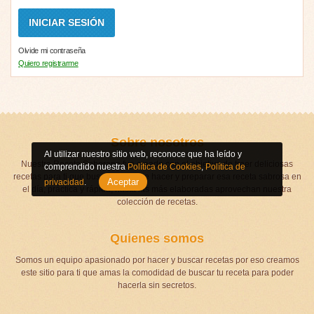
Olvide mi contraseña
Quiero registrarme
Sobre nosotros
Al utilizar nuestro sitio web, reconoce que ha leído y
Nuestra Receta Soberana fue creado con el objetivo de traer deliciosas
comprendido nuestra
Política de Cookies
,
Política de
recetas para ti que buscas algo que hacer y preparar esa receta sabrosa en
Aceptar
privacidad
.
el día, práctica y rápida, hasta las más elaboradas aprovechan nuestra
colección de recetas.
Quienes somos
Somos un equipo apasionado por hacer y buscar recetas por eso creamos
este sitio para ti que amas la comodidad de buscar tu receta para poder
hacerla sin secretos.