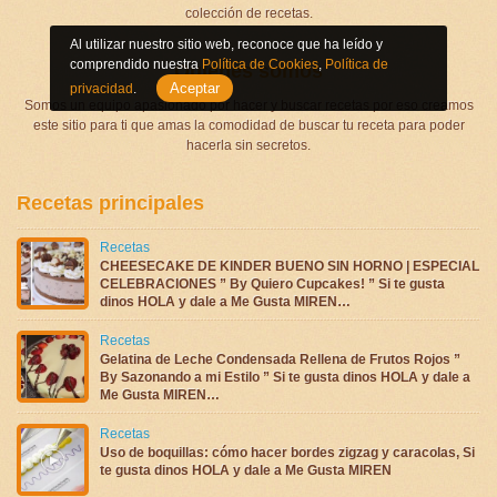
colección de recetas.
Al utilizar nuestro sitio web, reconoce que ha leído y
comprendido nuestra
Política de Cookies
,
Política de
Quienes somos
Aceptar
privacidad
.
Somos un equipo apasionado por hacer y buscar recetas por eso creamos
este sitio para ti que amas la comodidad de buscar tu receta para poder
hacerla sin secretos.
Recetas principales
Recetas
CHEESECAKE DE KINDER BUENO SIN HORNO | ESPECIAL
CELEBRACIONES ” By Quiero Cupcakes! ” Si te gusta
dinos HOLA y dale a Me Gusta MIREN…
Recetas
Gelatina de Leche Condensada Rellena de Frutos Rojos ”
By Sazonando a mi Estilo ” Si te gusta dinos HOLA y dale a
Me Gusta MIREN…
Recetas
Uso de boquillas: cómo hacer bordes zigzag y caracolas, Si
te gusta dinos HOLA y dale a Me Gusta MIREN