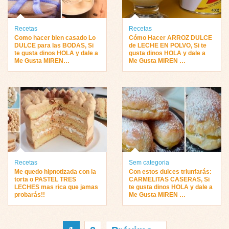
Recetas
Recetas
Como hacer bien casado Lo
Cómo Hacer ARROZ DULCE
DULCE para las BODAS, Si
de LECHE EN POLVO, Si te
te gusta dinos HOLA y dale a
gusta dinos HOLA y dale a
Me Gusta MIREN…
Me Gusta MIREN …
Recetas
Sem categoria
Me quedo hipnotizada con la
Con estos dulces triunfarás:
torta o PASTEL TRES
CARMELITAS CASERAS, Si
LECHES mas rica que jamas
te gusta dinos HOLA y dale a
probarás!!
Me Gusta MIREN …