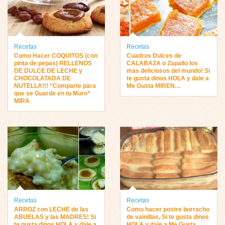
Recetas
Recetas
Como Hacer COQUITOS (con
Cuadros Dulces de
pinta de pepas) RELLENOS
CALABAZA o Zapallo los
DE DULCE DE LECHE y
mas deliciosos del mundo! Si
CHOCOLATADA DE
te gusta dinos HOLA y dale a
NUTELLA!!! “Comparte para
Me Gusta MIREN…
que se Guarde en tu Muro”
MIRA
Recetas
Recetas
ARROZ con LECHE de las
Como hacer postre borracho
ABUELAS y las MADRES! Si
de vainillas, Si te gusta dinos
te gusta dinos HOLA y dale a
HOLA y dale a Me Gusta