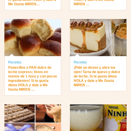
Me Gusta MIREN…
MIREN …
Recetas
Recetas
Panecillos o PAN dulce de
¡Pide un deseo y abre los
leche express; listos en
ojos! Tarta de queso y dulce
menos de 1 hora y con pocos
de leche, Si te gusta dinos
ingredientes! Si te gusta
HOLA y dale a Me Gusta
dinos HOLA y dale a Me
MIREN …
Gusta MIREN …