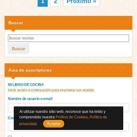
1
2
Próximo »
Buscar
Buscar
Área de suscriptores
MI LIBRO DE COCINA
Inicie sesión a continuación para enumerar sus recetas
Nombre de usuario o email
Al utilizar nuestro sitio web, reconoce que ha leído y
comprendido nuestra
Política de Cookies
,
Política de
Contraseña
Aceptar
privacidad
.