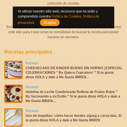
colección de recetas.
Al utilizar nuestro sitio web, reconoce que ha leído y
comprendido nuestra
Política de Cookies
,
Política de
Quienes somos
Aceptar
privacidad
.
Somos un equipo apasionado por hacer y buscar recetas por eso creamos
este sitio para ti que amas la comodidad de buscar tu receta para poder
hacerla sin secretos.
Recetas principales
Recetas
CHEESECAKE DE KINDER BUENO SIN HORNO | ESPECIAL
CELEBRACIONES ” By Quiero Cupcakes! ” Si te gusta
dinos HOLA y dale a Me Gusta MIREN…
Recetas
Gelatina de Leche Condensada Rellena de Frutos Rojos ”
By Sazonando a mi Estilo ” Si te gusta dinos HOLA y dale a
Me Gusta MIREN…
Recetas
Uso de boquillas: cómo hacer bordes zigzag y caracolas, Si
te gusta dinos HOLA y dale a Me Gusta MIREN