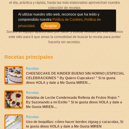
el día, práctica y rápida, hasta las más elaboradas aprovechan nuestra
colección de recetas.
Al utilizar nuestro sitio web, reconoce que ha leído y
comprendido nuestra
Política de Cookies
,
Política de
Quienes somos
Aceptar
privacidad
.
Somos un equipo apasionado por hacer y buscar recetas por eso creamos
este sitio para ti que amas la comodidad de buscar tu receta para poder
hacerla sin secretos.
Recetas principales
Recetas
CHEESECAKE DE KINDER BUENO SIN HORNO | ESPECIAL
CELEBRACIONES ” By Quiero Cupcakes! ” Si te gusta
dinos HOLA y dale a Me Gusta MIREN…
Recetas
Gelatina de Leche Condensada Rellena de Frutos Rojos ”
By Sazonando a mi Estilo ” Si te gusta dinos HOLA y dale a
Me Gusta MIREN…
Recetas
Uso de boquillas: cómo hacer bordes zigzag y caracolas, Si
te gusta dinos HOLA y dale a Me Gusta MIREN