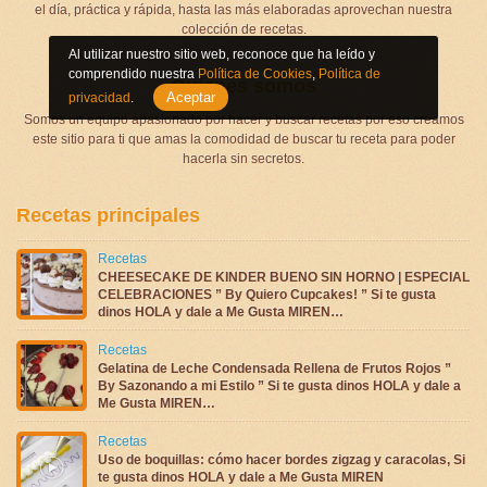
el día, práctica y rápida, hasta las más elaboradas aprovechan nuestra
colección de recetas.
Al utilizar nuestro sitio web, reconoce que ha leído y
comprendido nuestra
Política de Cookies
,
Política de
Quienes somos
Aceptar
privacidad
.
Somos un equipo apasionado por hacer y buscar recetas por eso creamos
este sitio para ti que amas la comodidad de buscar tu receta para poder
hacerla sin secretos.
Recetas principales
Recetas
CHEESECAKE DE KINDER BUENO SIN HORNO | ESPECIAL
CELEBRACIONES ” By Quiero Cupcakes! ” Si te gusta
dinos HOLA y dale a Me Gusta MIREN…
Recetas
Gelatina de Leche Condensada Rellena de Frutos Rojos ”
By Sazonando a mi Estilo ” Si te gusta dinos HOLA y dale a
Me Gusta MIREN…
Recetas
Uso de boquillas: cómo hacer bordes zigzag y caracolas, Si
te gusta dinos HOLA y dale a Me Gusta MIREN