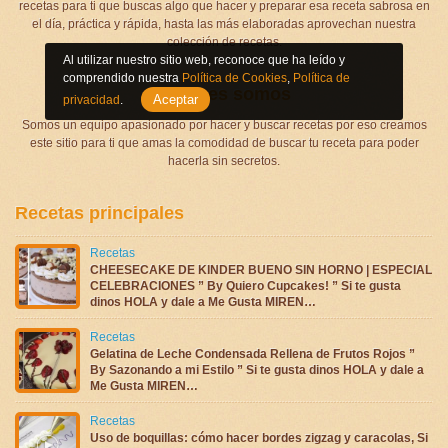
recetas para ti que buscas algo que hacer y preparar esa receta sabrosa en
el día, práctica y rápida, hasta las más elaboradas aprovechan nuestra
colección de recetas.
Al utilizar nuestro sitio web, reconoce que ha leído y
comprendido nuestra
Política de Cookies
,
Política de
Quienes somos
Aceptar
privacidad
.
Somos un equipo apasionado por hacer y buscar recetas por eso creamos
este sitio para ti que amas la comodidad de buscar tu receta para poder
hacerla sin secretos.
Recetas principales
Recetas
CHEESECAKE DE KINDER BUENO SIN HORNO | ESPECIAL
CELEBRACIONES ” By Quiero Cupcakes! ” Si te gusta
dinos HOLA y dale a Me Gusta MIREN…
Recetas
Gelatina de Leche Condensada Rellena de Frutos Rojos ”
By Sazonando a mi Estilo ” Si te gusta dinos HOLA y dale a
Me Gusta MIREN…
Recetas
Uso de boquillas: cómo hacer bordes zigzag y caracolas, Si