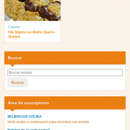
Carnes
Filé Mignon ao Molho Quatro
Queijos
Buscar
Buscar
Área de suscriptores
MI LIBRO DE COCINA
Inicie sesión a continuación para enumerar sus recetas
Nombre de usuario o email