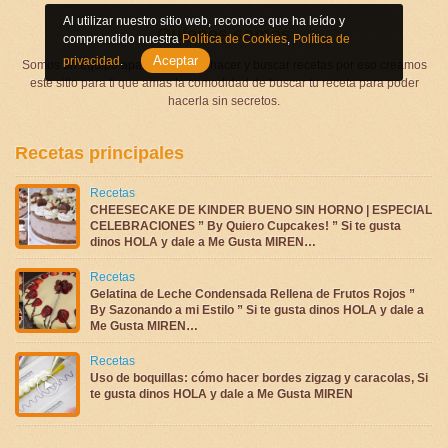
Al utilizar nuestro sitio web, reconoce que ha leído y
Quienes somos
comprendido nuestra
Política de Cookies
,
Política de
Aceptar
privacidad
.
Somos un equipo apasionado por hacer y buscar recetas por eso creamos
este sitio para ti que amas la comodidad de buscar tu receta para poder
hacerla sin secretos.
Recetas principales
Recetas
CHEESECAKE DE KINDER BUENO SIN HORNO | ESPECIAL
CELEBRACIONES ” By Quiero Cupcakes! ” Si te gusta
dinos HOLA y dale a Me Gusta MIREN…
Recetas
Gelatina de Leche Condensada Rellena de Frutos Rojos ”
By Sazonando a mi Estilo ” Si te gusta dinos HOLA y dale a
Me Gusta MIREN…
Recetas
Uso de boquillas: cómo hacer bordes zigzag y caracolas, Si
te gusta dinos HOLA y dale a Me Gusta MIREN