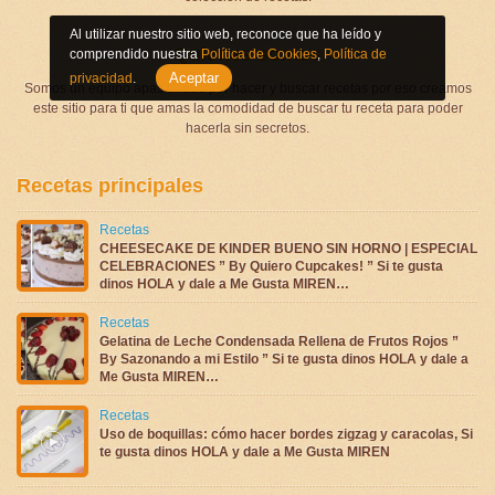
Al utilizar nuestro sitio web, reconoce que ha leído y
Quienes somos
comprendido nuestra
Política de Cookies
,
Política de
Aceptar
privacidad
.
Somos un equipo apasionado por hacer y buscar recetas por eso creamos
este sitio para ti que amas la comodidad de buscar tu receta para poder
hacerla sin secretos.
Recetas principales
Recetas
CHEESECAKE DE KINDER BUENO SIN HORNO | ESPECIAL
CELEBRACIONES ” By Quiero Cupcakes! ” Si te gusta
dinos HOLA y dale a Me Gusta MIREN…
Recetas
Gelatina de Leche Condensada Rellena de Frutos Rojos ”
By Sazonando a mi Estilo ” Si te gusta dinos HOLA y dale a
Me Gusta MIREN…
Recetas
Uso de boquillas: cómo hacer bordes zigzag y caracolas, Si
te gusta dinos HOLA y dale a Me Gusta MIREN