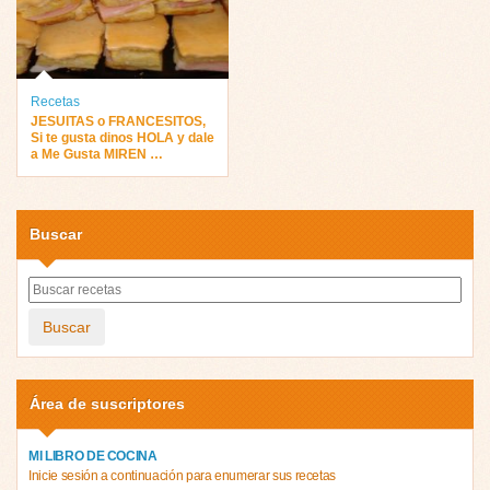
Recetas
JESUITAS o FRANCESITOS,
Si te gusta dinos HOLA y dale
a Me Gusta MIREN …
Buscar
Buscar
Área de suscriptores
MI LIBRO DE COCINA
Inicie sesión a continuación para enumerar sus recetas