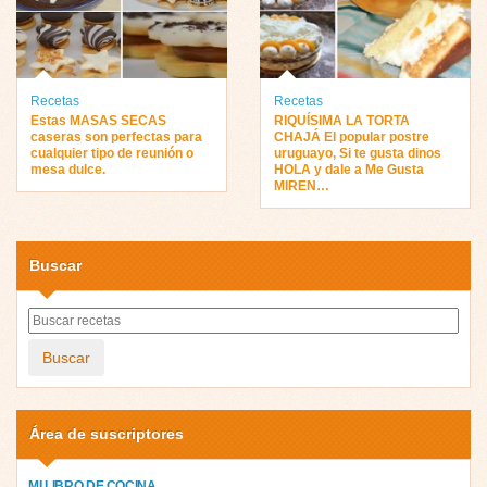
Recetas
Recetas
Estas MASAS SECAS
RIQUÍSIMA LA TORTA
caseras son perfectas para
CHAJÁ El popular postre
cualquier tipo de reunión o
uruguayo, Si te gusta dinos
mesa dulce.
HOLA y dale a Me Gusta
MIREN…
Buscar
Buscar
Área de suscriptores
MI LIBRO DE COCINA