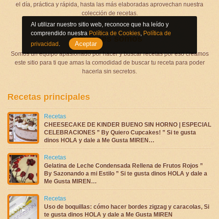
el día, práctica y rápida, hasta las más elaboradas aprovechan nuestra
colección de recetas.
Al utilizar nuestro sitio web, reconoce que ha leído y
comprendido nuestra
Política de Cookies
,
Política de
Quienes somos
Aceptar
privacidad
.
Somos un equipo apasionado por hacer y buscar recetas por eso creamos
este sitio para ti que amas la comodidad de buscar tu receta para poder
hacerla sin secretos.
Recetas principales
Recetas
CHEESECAKE DE KINDER BUENO SIN HORNO | ESPECIAL
CELEBRACIONES ” By Quiero Cupcakes! ” Si te gusta
dinos HOLA y dale a Me Gusta MIREN…
Recetas
Gelatina de Leche Condensada Rellena de Frutos Rojos ”
By Sazonando a mi Estilo ” Si te gusta dinos HOLA y dale a
Me Gusta MIREN…
Recetas
Uso de boquillas: cómo hacer bordes zigzag y caracolas, Si
te gusta dinos HOLA y dale a Me Gusta MIREN