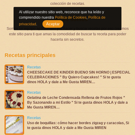
colección de recetas.
Al utilizar nuestro sitio web, reconoce que ha leído y
comprendido nuestra
Política de Cookies
,
Política de
Quienes somos
Aceptar
privacidad
.
Somos un equipo apasionado por hacer y buscar recetas por eso creamos
este sitio para ti que amas la comodidad de buscar tu receta para poder
hacerla sin secretos.
Recetas principales
Recetas
CHEESECAKE DE KINDER BUENO SIN HORNO | ESPECIAL
CELEBRACIONES ” By Quiero Cupcakes! ” Si te gusta
dinos HOLA y dale a Me Gusta MIREN…
Recetas
Gelatina de Leche Condensada Rellena de Frutos Rojos ”
By Sazonando a mi Estilo ” Si te gusta dinos HOLA y dale a
Me Gusta MIREN…
Recetas
Uso de boquillas: cómo hacer bordes zigzag y caracolas, Si
te gusta dinos HOLA y dale a Me Gusta MIREN