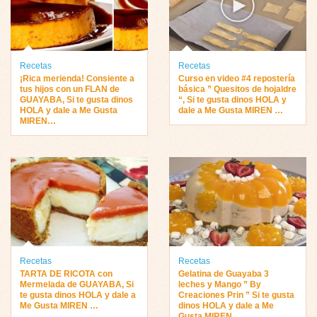
Recetas
Recetas
¡Rica merienda! Consiente a
Curso en video #4 repostería
tus hijos con un FLAN de
básica ” Quesitos de hojaldre
GUAYABA, Si te gusta dinos
“, Si te gusta dinos HOLA y
HOLA y dale a Me Gusta
dale a Me Gusta MIREN …
MIREN…
Recetas
Recetas
TARTA DE RICOTA con
Gelatina de Guayaba 3
Mermelada de GUAYABA, Si
leches y Mango ” By
te gusta dinos HOLA y dale a
Creaciones Prin ” Si te gusta
Me Gusta MIREN …
dinos HOLA y dale a Me
Gusta MIREN…