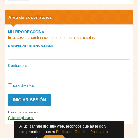
Área de suscriptores
MI LIBRO DE COCINA
Inicie sesión a continuación para enumerar sus recetas
Nombre de usuario o email
Contraseña
Recuérdame
Olvide mi contraseña
Quiero registrarme
Al utilizar nuestro sitio web, reconoce que ha leído y
comprendido nuestra
Política de Cookies
,
Política de