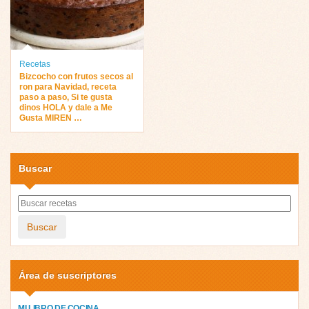
Recetas
Bizcocho con frutos secos al
ron para Navidad, receta
paso a paso, Si te gusta
dinos HOLA y dale a Me
Gusta MIREN …
Buscar
Buscar
Área de suscriptores
MI LIBRO DE COCINA