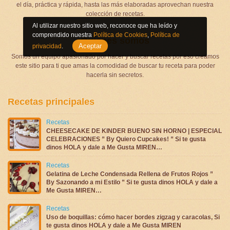
el día, práctica y rápida, hasta las más elaboradas aprovechan nuestra
colección de recetas.
Al utilizar nuestro sitio web, reconoce que ha leído y
comprendido nuestra
Política de Cookies
,
Política de
Quienes somos
Aceptar
privacidad
.
Somos un equipo apasionado por hacer y buscar recetas por eso creamos
este sitio para ti que amas la comodidad de buscar tu receta para poder
hacerla sin secretos.
Recetas principales
Recetas
CHEESECAKE DE KINDER BUENO SIN HORNO | ESPECIAL
CELEBRACIONES ” By Quiero Cupcakes! ” Si te gusta
dinos HOLA y dale a Me Gusta MIREN…
Recetas
Gelatina de Leche Condensada Rellena de Frutos Rojos ”
By Sazonando a mi Estilo ” Si te gusta dinos HOLA y dale a
Me Gusta MIREN…
Recetas
Uso de boquillas: cómo hacer bordes zigzag y caracolas, Si
te gusta dinos HOLA y dale a Me Gusta MIREN