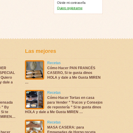
Olvide mi contraseña
Quiero registrarme
Las mejores
Recetas
DER
Cómo Hacer PAN FRANCÉS
ESPECIAL
CASERO, Si te gusta dinos
Quiero
HOLA y dale a Me Gusta MIREN
y dale a
…
Recetas
Cómo Hacer Tortas en casa
densada
para Vender ” Trucos y Consejos
s ” By
de repostería ” Si te gusta dinos
 Si te
HOLA y dale a Me Gusta MIREN …
ta MIREN…
Recetas
MASA CASERA: para
 hacer
Empanadas de Horno receta