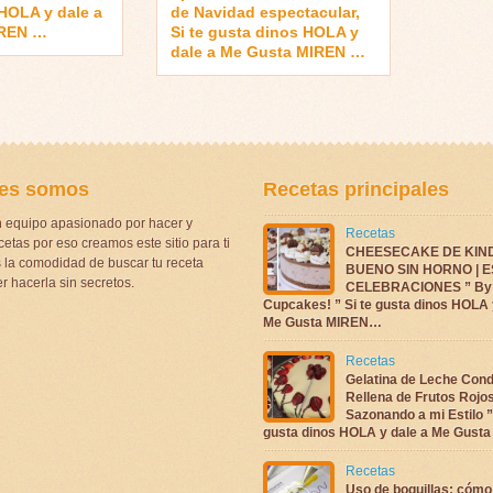
HOLA y dale a
de Navidad espectacular,
IREN …
Si te gusta dinos HOLA y
dale a Me Gusta MIREN …
es somos
Recetas principales
 equipo apasionado por hacer y
Recetas
etas por eso creamos este sitio para ti
CHEESECAKE DE KIN
la comodidad de buscar tu receta
BUENO SIN HORNO | 
r hacerla sin secretos.
CELEBRACIONES ” By 
Cupcakes! ” Si te gusta dinos HOLA 
Me Gusta MIREN…
Recetas
Gelatina de Leche Con
Rellena de Frutos Rojo
Sazonando a mi Estilo ”
gusta dinos HOLA y dale a Me Gus
Recetas
Uso de boquillas: cómo