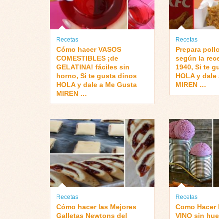
Recetas
Recetas
Cómo hacer VASOS
Prepara pollo
COMESTIBLES ¡de
según la rec
GELATINA! fáciles sin
1940, Si te g
horno, Si te gusta dinos
HOLA y dale
HOLA y dale a Me Gusta
MIREN …
MIREN …
Recetas
Recetas
Cómo hacer las Mejores
Como Hacer
Galletas Newtons del
VINO sin hue