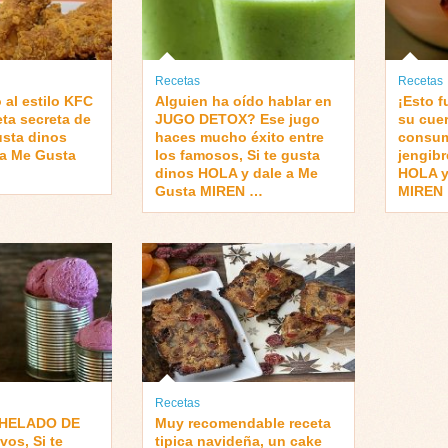
Recetas
Recetas
 al estilo KFC
Alguien ha oído hablar en
¡Esto f
eta secreta de
JUGO DETOX? Ese jugo
su cue
usta dinos
haces mucho éxito entre
consum
 a Me Gusta
los famosos, Si te gusta
jengibr
dinos HOLA y dale a Me
HOLA y
Gusta MIREN …
MIREN
Recetas
 HELADO DE
Muy recomendable receta
vos, Si te
tipica navideña, un cake