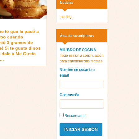
Noticias
loading...
ue lo que le pasó a
Área de suscriptores
rpo cuando
ió 3 gramos de
e! Si te gusta dinos
MI LIBRO DE COCINA
 dale a Me Gusta
Inicie sesión a continuación
 …
para enumerar sus recetas
Nombre de usuario o
email
Contraseña
Recuérdame