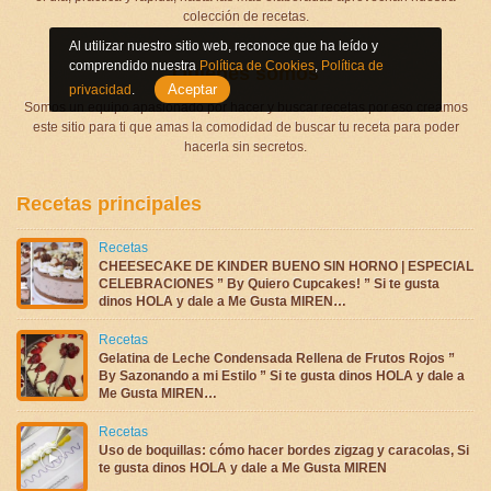
colección de recetas.
Al utilizar nuestro sitio web, reconoce que ha leído y
comprendido nuestra
Política de Cookies
,
Política de
Quienes somos
Aceptar
privacidad
.
Somos un equipo apasionado por hacer y buscar recetas por eso creamos
este sitio para ti que amas la comodidad de buscar tu receta para poder
hacerla sin secretos.
Recetas principales
Recetas
CHEESECAKE DE KINDER BUENO SIN HORNO | ESPECIAL
CELEBRACIONES ” By Quiero Cupcakes! ” Si te gusta
dinos HOLA y dale a Me Gusta MIREN…
Recetas
Gelatina de Leche Condensada Rellena de Frutos Rojos ”
By Sazonando a mi Estilo ” Si te gusta dinos HOLA y dale a
Me Gusta MIREN…
Recetas
Uso de boquillas: cómo hacer bordes zigzag y caracolas, Si
te gusta dinos HOLA y dale a Me Gusta MIREN