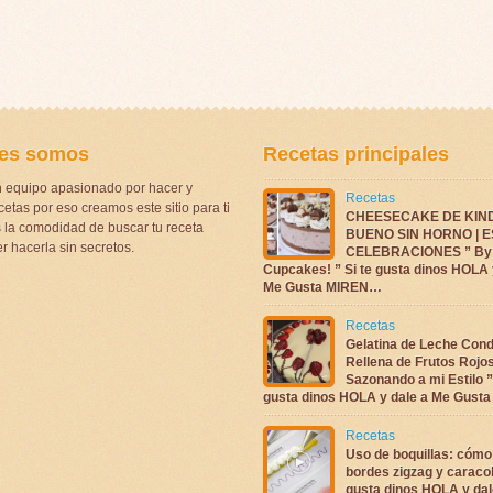
es somos
Recetas principales
 equipo apasionado por hacer y
Recetas
etas por eso creamos este sitio para ti
CHEESECAKE DE KIN
la comodidad de buscar tu receta
BUENO SIN HORNO | 
r hacerla sin secretos.
CELEBRACIONES ” By 
Cupcakes! ” Si te gusta dinos HOLA 
Me Gusta MIREN…
Recetas
Gelatina de Leche Con
Rellena de Frutos Rojo
Sazonando a mi Estilo ”
gusta dinos HOLA y dale a Me Gus
Recetas
Uso de boquillas: cómo
bordes zigzag y caracol
gusta dinos HOLA y dal