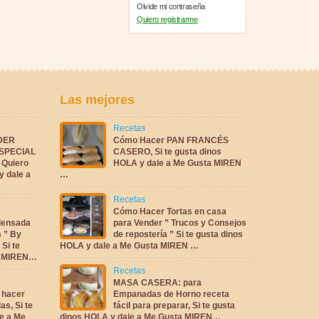
Olvide mi contraseña
Quiero registrarme
Las mejores
Recetas
DER
Cómo Hacer PAN FRANCÉS
ESPECIAL
CASERO, Si te gusta dinos
Quiero
HOLA y dale a Me Gusta MIREN
y dale a
…
Recetas
Cómo Hacer Tortas en casa
densada
para Vender ” Trucos y Consejos
s ” By
de repostería ” Si te gusta dinos
 Si te
HOLA y dale a Me Gusta MIREN …
ta MIREN…
Recetas
MASA CASERA: para
 hacer
Empanadas de Horno receta
as, Si te
fácil para preparar, Si te gusta
e a Me
dinos HOLA y dale a Me Gusta MIREN…