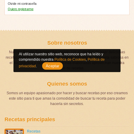
Olvide mi contraseña
Quiero registrarme
Sobre nosotros
Nuestra Receta Soberana fue creado con el objetivo de traer deliciosas
Al utilizar nuestro sitio web, reconoce que ha leído y
recetas para ti que buscas algo que hacer y preparar esa receta sabrosa en
comprendido nuestra
Política de Cookies
,
Política de
el día, práctica y rápida, hasta las más elaboradas aprovechan nuestra
Aceptar
privacidad
.
colección de recetas.
Quienes somos
Somos un equipo apasionado por hacer y buscar recetas por eso creamos
este sitio para ti que amas la comodidad de buscar tu receta para poder
hacerla sin secretos.
Recetas principales
Recetas