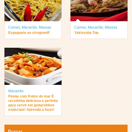
Carnes
,
Macarrão
,
Massas
Carnes
,
Macarrão
,
Massas
Espaguete ao strogonoff
Yakissoba Top
Macarrão
Penne com frutos do mar É
receitinha deliciosa e perfeita
para servir em jantarzinhos
especiais! Aprenda a fazer!
Buscar