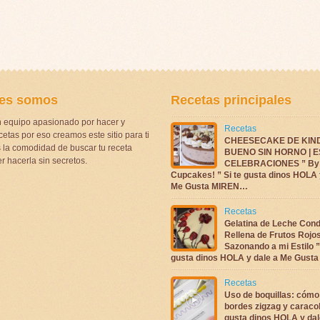
es somos
Recetas principales
 equipo apasionado por hacer y
Recetas
etas por eso creamos este sitio para ti
CHEESECAKE DE KIN
la comodidad de buscar tu receta
BUENO SIN HORNO | 
r hacerla sin secretos.
CELEBRACIONES ” By 
Cupcakes! ” Si te gusta dinos HOLA 
Me Gusta MIREN…
Recetas
Gelatina de Leche Con
Rellena de Frutos Rojo
Sazonando a mi Estilo ”
gusta dinos HOLA y dale a Me Gus
Recetas
Uso de boquillas: cómo
bordes zigzag y caracol
gusta dinos HOLA y dal