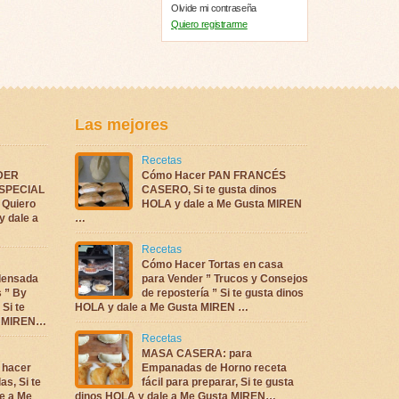
Olvide mi contraseña
Quiero registrarme
Las mejores
Recetas
DER
Cómo Hacer PAN FRANCÉS
ESPECIAL
CASERO, Si te gusta dinos
Quiero
HOLA y dale a Me Gusta MIREN
y dale a
…
Recetas
Cómo Hacer Tortas en casa
densada
para Vender ” Trucos y Consejos
s ” By
de repostería ” Si te gusta dinos
 Si te
HOLA y dale a Me Gusta MIREN …
ta MIREN…
Recetas
MASA CASERA: para
 hacer
Empanadas de Horno receta
as, Si te
fácil para preparar, Si te gusta
e a Me
dinos HOLA y dale a Me Gusta MIREN…