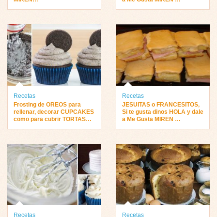
Recetas
Recetas
Frosting de OREOS para
JESUITAS o FRANCESITOS,
rellenar, decorar CUPCAKES
Si te gusta dinos HOLA y dale
como para cubrir TORTAS…
a Me Gusta MIREN …
Recetas
Recetas