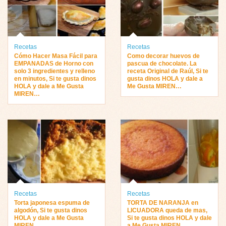
Recetas
Recetas
Cómo Hacer Masa Fácil para
Como decorar huevos de
EMPANADAS de Horno con
pascua de chocolate. La
solo 3 ingredientes y relleno
receta Original de Raúl, Si te
en minutos, Si te gusta dinos
gusta dinos HOLA y dale a
HOLA y dale a Me Gusta
Me Gusta MIREN…
MIREN…
Recetas
Recetas
Torta japonesa espuma de
TORTA DE NARANJA en
algodón, Si te gusta dinos
LICUADORA queda de mas,
HOLA y dale a Me Gusta
Si te gusta dinos HOLA y dale
MIREN…
a Me Gusta MIREN …