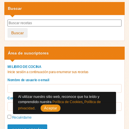
Buscar
Buscar
Área de suscriptores
MI LIBRO DE COCINA
Inicie sesión a continuación para enumerar sus recetas
Nombre de usuario o email
Al utilizar nuestro sitio web, reconoce que ha leído y
Contraseña
comprendido nuestra
Política de Cookies
,
Política de
Aceptar
privacidad
.
Recuérdame