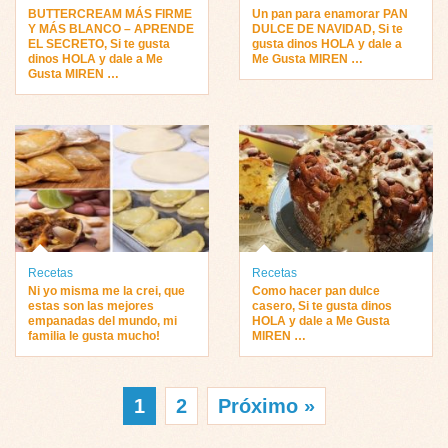
BUTTERCREAM MÁS FIRME
Un pan para enamorar PAN
Y MÁS BLANCO – APRENDE
DULCE DE NAVIDAD, Si te
EL SECRETO, Si te gusta
gusta dinos HOLA y dale a
dinos HOLA y dale a Me
Me Gusta MIREN …
Gusta MIREN …
Recetas
Recetas
Ni yo misma me la crei, que
Como hacer pan dulce
estas son las mejores
casero, Si te gusta dinos
empanadas del mundo, mi
HOLA y dale a Me Gusta
familia le gusta mucho!
MIREN …
1
2
Próximo »