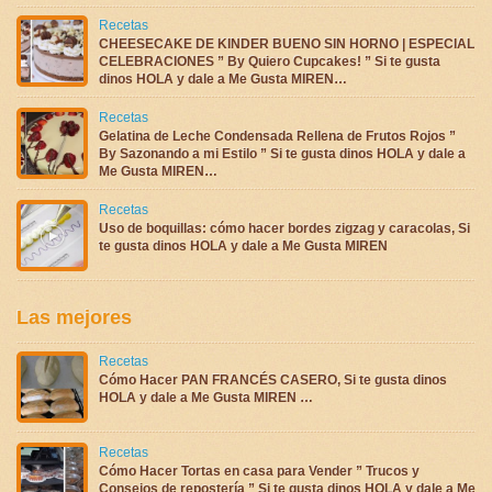
Recetas
CHEESECAKE DE KINDER BUENO SIN HORNO | ESPECIAL
CELEBRACIONES ” By Quiero Cupcakes! ” Si te gusta
dinos HOLA y dale a Me Gusta MIREN…
Recetas
Gelatina de Leche Condensada Rellena de Frutos Rojos ”
By Sazonando a mi Estilo ” Si te gusta dinos HOLA y dale a
Me Gusta MIREN…
Recetas
Uso de boquillas: cómo hacer bordes zigzag y caracolas, Si
te gusta dinos HOLA y dale a Me Gusta MIREN
Las mejores
Recetas
Cómo Hacer PAN FRANCÉS CASERO, Si te gusta dinos
HOLA y dale a Me Gusta MIREN …
Recetas
Cómo Hacer Tortas en casa para Vender ” Trucos y
Consejos de repostería ” Si te gusta dinos HOLA y dale a Me