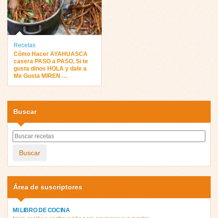
Recetas
Cómo Hacer AYAHUASCA
casera PASO a PASO, Si te
gusta dinos HOLA y dale a
Me Gusta MIREN …
Buscar
Buscar
Área de suscriptores
MI LIBRO DE COCINA