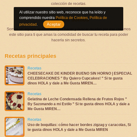
colección de recetas.
Al utilizar nuestro sitio web, reconoce que ha leído y
comprendido nuestra
Política de Cookies
,
Política de
Quienes somos
Aceptar
privacidad
.
Somos un equipo apasionado por hacer y buscar recetas por eso creamos
este sitio para ti que amas la comodidad de buscar tu receta para poder
hacerla sin secretos.
Recetas principales
Recetas
CHEESECAKE DE KINDER BUENO SIN HORNO | ESPECIAL
CELEBRACIONES ” By Quiero Cupcakes! ” Si te gusta
dinos HOLA y dale a Me Gusta MIREN…
Recetas
Gelatina de Leche Condensada Rellena de Frutos Rojos ”
By Sazonando a mi Estilo ” Si te gusta dinos HOLA y dale a
Me Gusta MIREN…
Recetas
Uso de boquillas: cómo hacer bordes zigzag y caracolas, Si
te gusta dinos HOLA y dale a Me Gusta MIREN