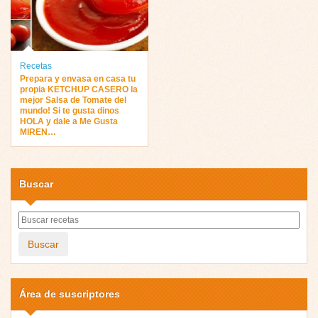
Recetas
Prepara y envasa en casa tu
propia KETCHUP CASERO la
mejor Salsa de Tomate del
mundo! Si te gusta dinos
HOLA y dale a Me Gusta
MIREN…
Buscar
Buscar
Área de suscriptores