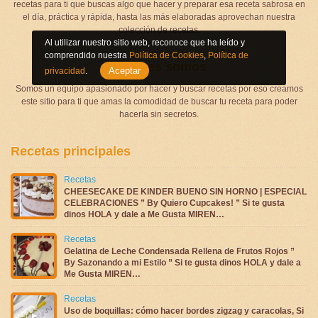
recetas para ti que buscas algo que hacer y preparar esa receta sabrosa en
el día, práctica y rápida, hasta las más elaboradas aprovechan nuestra
colección de recetas.
Al utilizar nuestro sitio web, reconoce que ha leído y
comprendido nuestra
Política de Cookies
,
Política de
Quienes somos
Aceptar
privacidad
.
Somos un equipo apasionado por hacer y buscar recetas por eso creamos
este sitio para ti que amas la comodidad de buscar tu receta para poder
hacerla sin secretos.
Recetas principales
Recetas
CHEESECAKE DE KINDER BUENO SIN HORNO | ESPECIAL
CELEBRACIONES ” By Quiero Cupcakes! ” Si te gusta
dinos HOLA y dale a Me Gusta MIREN…
Recetas
Gelatina de Leche Condensada Rellena de Frutos Rojos ”
By Sazonando a mi Estilo ” Si te gusta dinos HOLA y dale a
Me Gusta MIREN…
Recetas
Uso de boquillas: cómo hacer bordes zigzag y caracolas, Si